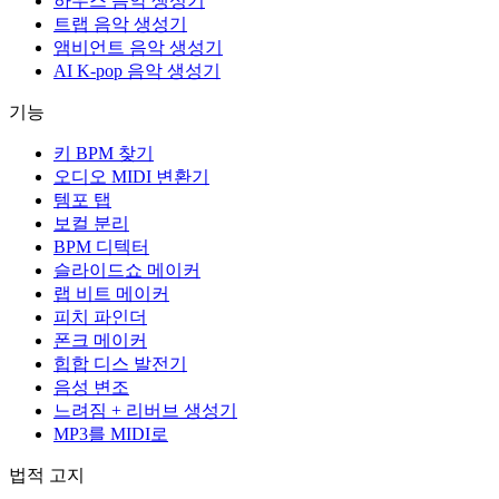
하우스 음악 생성기
트랩 음악 생성기
앰비언트 음악 생성기
AI K-pop 음악 생성기
기능
키 BPM 찾기
오디오 MIDI 변환기
템포 탭
보컬 분리
BPM 디텍터
슬라이드쇼 메이커
랩 비트 메이커
피치 파인더
폰크 메이커
힙합 디스 발전기
음성 변조
느려짐 + 리버브 생성기
MP3를 MIDI로
법적 고지