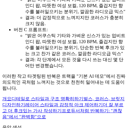
인디 팝, 따뜻한 여성 보컬, 120 BPM, 즐겁지만 향
수를 불러일으키는 분위기, 깔끔한 라디오급 믹스"
결과: 더 감정적으로 느껴지지만 코러스가 충분히
크지 않음.
버전 C 프롬프트:
"밝은 어쿠스틱 기타와 가벼운 신스가 있는 업비트
인디 팝, 따뜻한 여성 보컬, 120 BPM, 즐겁지만 향
수를 불러일으키는 분위기, 단순한 반복 후크가 있
는 크고 찬가 같은 코러스, 깔끔한 라디오급 믹스"
결과: 각 단계에서 모든 것을 다시 쓰는 대신 몇 단
어만 변경했습니다.
이러한 작고 타겟팅된 반복은 트랙을 "기본 AI 데모"에서 진짜
의도적인 곡처럼 느껴지는 것으로 천천히 밀어내는 데 도움이
됩니다.
개요
디테일로 스타일과 구조 명확히하기
벌스, 코러스, 브릿지
디자인하기
레이어 스타일과 감정적 아크 제어하기
더 잘 부르
고 더 후크있는 가사 작성하기
프로듀서처럼 반복하기: "괜찮
음"에서 "완벽함"으로
음악 생성