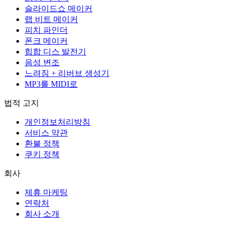
슬라이드쇼 메이커
랩 비트 메이커
피치 파인더
폰크 메이커
힙합 디스 발전기
음성 변조
느려짐 + 리버브 생성기
MP3를 MIDI로
법적 고지
개인정보처리방침
서비스 약관
환불 정책
쿠키 정책
회사
제휴 마케팅
연락처
회사 소개