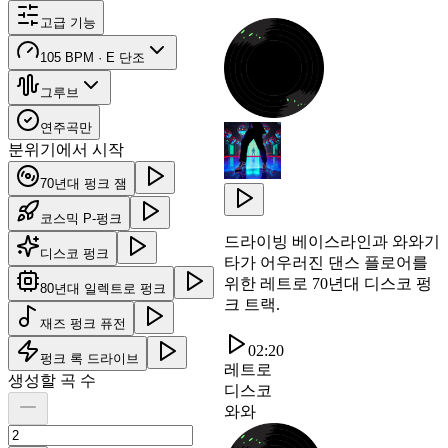
고급 기능
105 BPM · E 단조
그루브
연주곡만
분위기에서 시작
70년대 펑크 잼
코스믹 P-펑크
드라이빙 베이스라인과 와와기
디스코 펑크
타가 어우러진 댄스 플로어를
위한 레트로 70년대 디스코 펑
80년대 일렉트로 펑크
크 트랙.
재즈 펑크 퓨전
02:20
펑크 록 드라이브
레트로
생성할 곡 수
디스코
와와