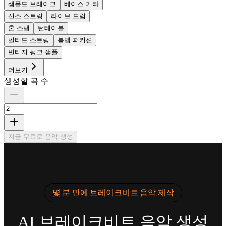
샘플드 브레이크
베이스 기타
신스 스트링
라이브 드럼
혼 스탭
턴테이블
필터드 스트링
붐뱁 퍼커션
빈티지 펑크 샘플
더보기
생성할 곡 수
지금 무료로 음악 생성
몇 분 만에 브레이크비트 음악 제작
AI 브레이크비트 음악 생성