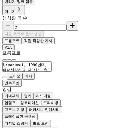
빈티지 펑크 샘플
더보기
생성할 곡 수
지금 무료로 음악 생성
프롬프트
직접 작성한 가사
V2.5
프롬프트
오디오
가사
연주곡만
영감
에너제틱
펑키
리드미컬
업템포
싱코페이션
드라이빙
그루브 지향
퍼커시브 인텐시티
플레이풀한 공격성
디지털 스웨거
촙드 드럼