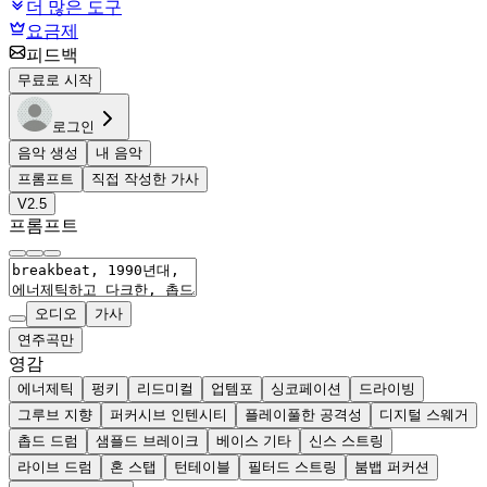
더 많은 도구
요금제
피드백
무료로 시작
로그인
음악 생성
내 음악
프롬프트
직접 작성한 가사
V2.5
프롬프트
오디오
가사
연주곡만
영감
에너제틱
펑키
리드미컬
업템포
싱코페이션
드라이빙
그루브 지향
퍼커시브 인텐시티
플레이풀한 공격성
디지털 스웨거
촙드 드럼
샘플드 브레이크
베이스 기타
신스 스트링
라이브 드럼
혼 스탭
턴테이블
필터드 스트링
붐뱁 퍼커션