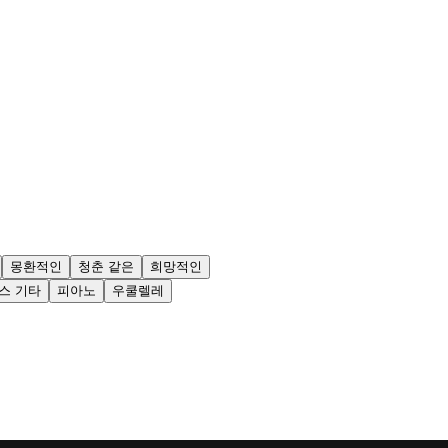
몽환적인
청춘 같은
희망적인
스 기타
피아노
우쿨렐레