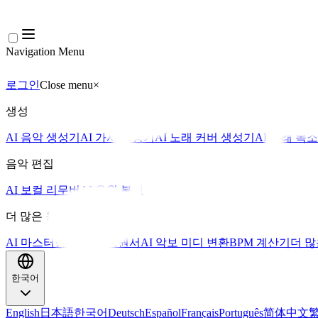
Navigation Menu
로그인
Close menu
×
생성
AI 음악 생성기
AI 가사 생성기
AI 노래 커버 생성기
AI 노래 목
음악 편집
AI 보컬 리무버
AI 음원 분리
더 많은 음악 도구
AI 마스터링
AI 미디 시퀀서
AI 악보 미디 변환
BPM 계산기
더 많
한국어
English
日本語
한국어
Deutsch
Español
Français
Português
简体中文