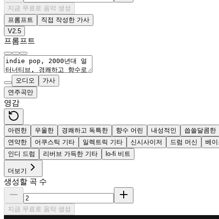
지금 무료로 음악 생성
프롬프트
직접 작성한 가사
V2.5
프롬프트
오디오
가사
연주곡만
영감
아련한
우울한
경쾌하고 독특한
향수 어린
내성적인
씁쓸달콤한
연약한
어쿠스틱 기타
일렉트릭 기타
신시사이저
드럼 머신
베이
인디 드럼
리버브 가득한 기타
lo-fi 비트
더보기
생성할 곡 수
지금 무료로 음악 생성