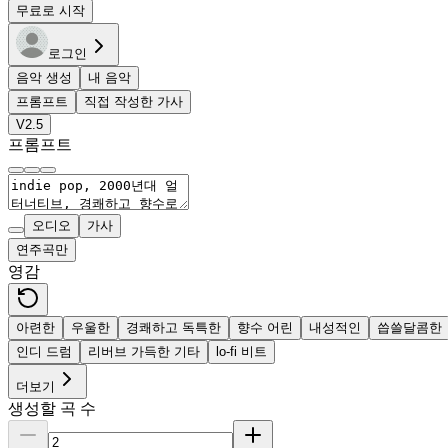
무료로 시작
로그인
음악 생성
내 음악
프롬프트
직접 작성한 가사
V2.5
프롬프트
오디오
가사
연주곡만
영감
아련한
우울한
경쾌하고 독특한
향수 어린
내성적인
씁쓸달콤한
인디 드럼
리버브 가득한 기타
lo-fi 비트
더보기
생성할 곡 수