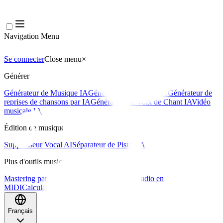
Navigation Menu
Se connecter
Close menu
×
Générer
Générateur de Musique IA
Générateur de Paroles IA
Générateur de
reprises de chansons par IA
Générateur de Voix de Chant IA
Vidéo
musicale IA
Édition de musique
Suppresseur Vocal AI
Séparateur de Pistes IA
Plus d'outils musicaux
Mastering par IA
Séquenceur MIDI IA
IA Audio en
MIDI
Calculateur de BPM
Plus d'outils
Français