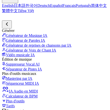
English
日本語
한국어
Deutsch
Español
Français
Português
简体中文
繁體中文
Tiếng Việt
Générer
Générateur de Musique IA
Générateur de Paroles IA
Générateur de reprises de chansons par IA
Générateur de Voix de Chant IA
Vidéo musicale IA
Édition de musique
Suppresseur Vocal AI
Séparateur de Pistes IA
Plus d'outils musicaux
Mastering par IA
Séquenceur MIDI IA
IA Audio en MIDI
Calculateur de BPM
Plus d'outils
Tarifs