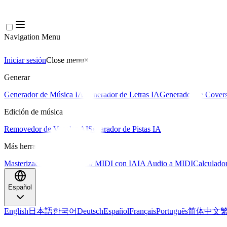
Navigation Menu
Iniciar sesión
Close menu
×
Generar
Generador de Música IA
Generador de Letras IA
Generador de Covers
Edición de música
Removedor de Vocales AI
Separador de Pistas IA
Más herramientas de música
Masterización con IA
Editor MIDI con IA
IA Audio a MIDI
Calculado
Español
English
日本語
한국어
Deutsch
Español
Français
Português
简体中文