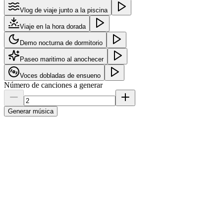
Vlog de viaje junto a la piscina
Viaje en la hora dorada
Demo nocturna de dormitorio
Paseo maritimo al anochecer
Voces dobladas de ensueno
Número de canciones a generar
Generar música