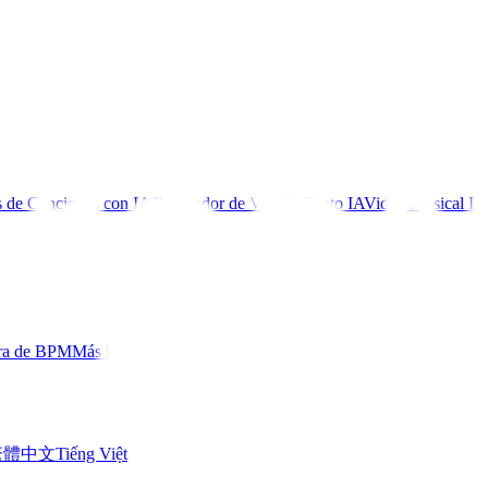
 de Canciones con IA
Generador de Voz de Canto IA
Video Musical IA
ra de BPM
Más herramientas
繁體中文
Tiếng Việt