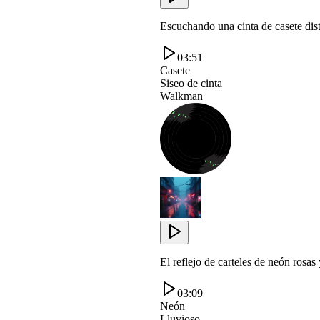
Escuchando una cinta de casete di
03:51
Casete
Siseo de cinta
Walkman
El reflejo de carteles de neón rosa
03:09
Neón
Lluvioso