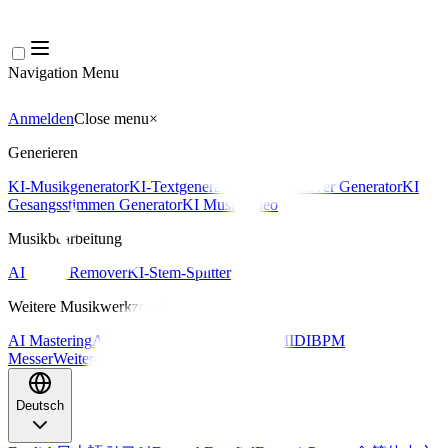
Navigation Menu
Anmelden
Close menu
×
Generieren
KI-Musikgenerator
KI-Textgenerator
KI Song Cover Generator
KI
Gesangsstimmen Generator
KI Musikvideo
Musikbearbeitung
AI Vocal Remover
KI-Stem-Splitter
Weitere Musikwerkzeuge
AI Mastering
AI MIDI Editor
AI Audio zu MIDI
BPM
Messer
Weitere Tools
Deutsch