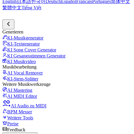
English
日本語
한국어
Deutsch
Español
Français
Português
简体中文
繁體中文
Tiếng Việt
Generieren
KI-Musikgenerator
KI-Textgenerator
KI Song Cover Generator
KI Gesangsstimmen Generator
KI Musikvideo
Musikbearbeitung
AI Vocal Remover
KI-Stem-Splitter
Weitere Musikwerkzeuge
AI Mastering
AI MIDI Editor
AI Audio zu MIDI
BPM Messer
Weitere Tools
Preise
Feedback