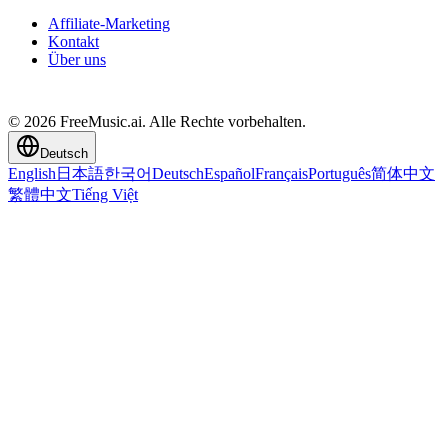
Affiliate-Marketing
Kontakt
Über uns
© 2026 FreeMusic.ai. Alle Rechte vorbehalten.
Deutsch
English
日本語
한국어
Deutsch
Español
Français
Português
简体中文
繁體中文
Tiếng Việt