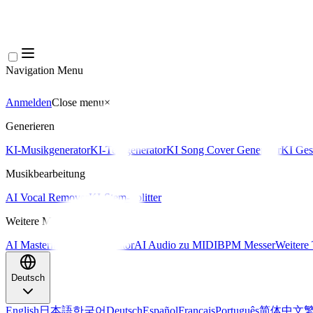
Navigation Menu
Anmelden
Close menu
×
Generieren
KI-Musikgenerator
KI-Textgenerator
KI Song Cover Generator
KI Ges
Musikbearbeitung
AI Vocal Remover
KI-Stem-Splitter
Weitere Musikwerkzeuge
AI Mastering
AI MIDI Editor
AI Audio zu MIDI
BPM Messer
Weitere 
Deutsch
English
日本語
한국어
Deutsch
Español
Français
Português
简体中文