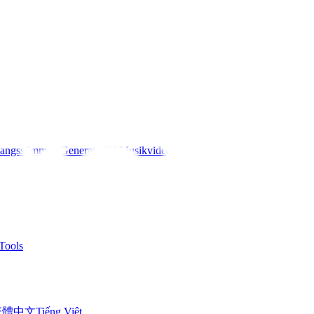
angsstimmen Generator
KI Musikvideo
Tools
繁體中文
Tiếng Việt