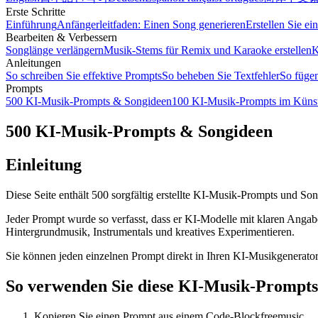
Erste Schritte
Einführung
Anfängerleitfaden: Einen Song generieren
Erstellen Sie e
Bearbeiten & Verbessern
Songlänge verlängern
Musik-Stems für Remix und Karaoke erstellen
K
Anleitungen
So schreiben Sie effektive Prompts
So beheben Sie Textfehler
So füge
Prompts
500 KI-Musik-Prompts & Songideen
100 KI-Musik-Prompts im Künstl
500 KI-Musik-Prompts & Songideen
Einleitung
Diese Seite enthält 500 sorgfältig erstellte KI-Musik-Prompts und 
Jeder Prompt wurde so verfasst, dass er KI-Modelle mit klaren Angab
Hintergrundmusik, Instrumentals und kreatives Experimentieren.
Sie können jeden einzelnen Prompt direkt in Ihren KI-Musikgenerator
So verwenden Sie diese KI-Musik-Prompts
Kopieren Sie einen Prompt aus einem Code-Blockfreemusic