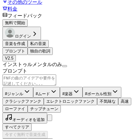
その他のツール
料金
フィードバック
無料で開始
ログイン
音楽を作成
私の音楽
プロンプト
独自の歌詞
V2.5
インストゥルメンタルのみ
プロンプト
#ジャンル
#ムード
#楽器
#ボーカル性別
クラシックファンク
エレクトロニックファンク
不気味な
高速
ローファイ
チップチューン
オーディオを追加
すべてクリア
今すぐ無料で音楽生成