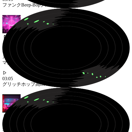
ファンク
Beep-Bop
グルーヴィー
最終フェーズのための、高速アルペジオと歪んだベースを備
えたハイスピードでカオスなグリッチホップ・バトルテー
マ。
03:05
グリッチホップ
高BPM
ボス戦
幸せなメロディを持つレトロな32ビット・チップチューン・