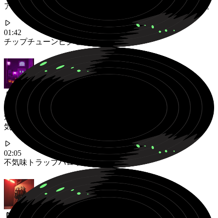
アンセム。ピクセル化された校庭でのラップバトルに最適。
01:42
チップチューン
ピクセル
ハッピー
短調のピアノ、雷の効果音、スライドする808を備えた、不
気味な「スプーキー・マンス」トラップビート。
02:05
不気味
トラップ
ハロウィン