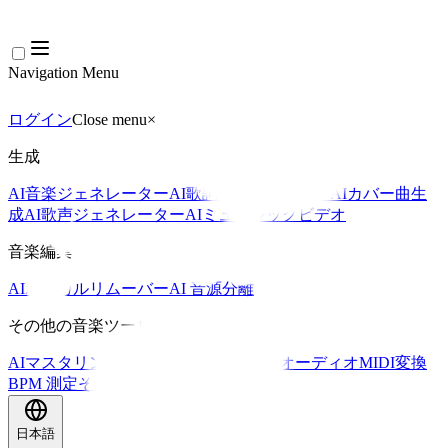
Navigation Menu
ログイン
Close menu
×
生成
AI音楽ジェネレーター
AI歌詞ジェネレーター
AIカバー曲生
成
AI歌声ジェネレーター
AIミュージックビデオ
音楽編集
AIボーカルリムーバー
AI 音源分離
その他の音楽ツール
AIマスタリング
AI MIDIエディター
AI オーディオMIDI変換
BPM 測定
その他のツール
日本語