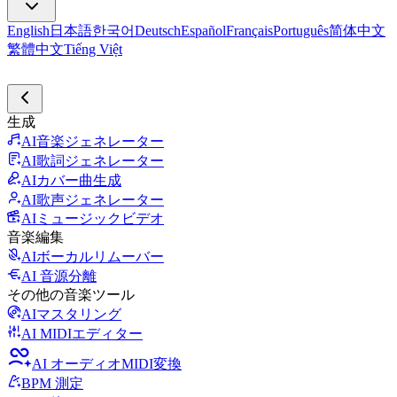
English
日本語
한국어
Deutsch
Español
Français
Português
简体中文
繁體中文
Tiếng Việt
生成
AI音楽ジェネレーター
AI歌詞ジェネレーター
AIカバー曲生成
AI歌声ジェネレーター
AIミュージックビデオ
音楽編集
AIボーカルリムーバー
AI 音源分離
その他の音楽ツール
AIマスタリング
AI MIDIエディター
AI オーディオMIDI変換
BPM 測定