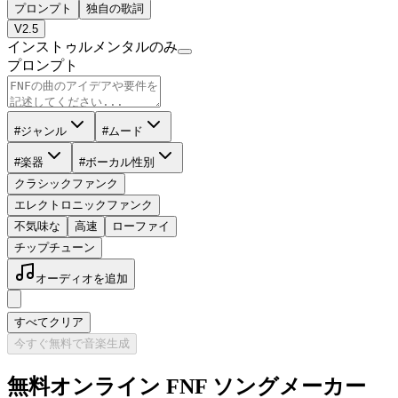
プロンプト
独自の歌詞
V2.5
インストゥルメンタルのみ
プロンプト
#ジャンル
#ムード
#楽器
#ボーカル性別
クラシックファンク
エレクトロニックファンク
不気味な
高速
ローファイ
チップチューン
オーディオを追加
すべてクリア
今すぐ無料で音楽生成
無料オンライン FNF ソングメーカー