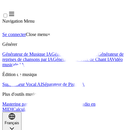
Navigation Menu
Se connecter
Close menu
×
Générer
Générateur de Musique IA
Générateur de Paroles IA
Générateur de
reprises de chansons par IA
Générateur de Voix de Chant IA
Vidéo
musicale IA
Édition de musique
Suppresseur Vocal AI
Séparateur de Pistes IA
Plus d'outils musicaux
Mastering par IA
Séquenceur MIDI IA
IA Audio en
MIDI
Calculateur de BPM
Plus d'outils
Français