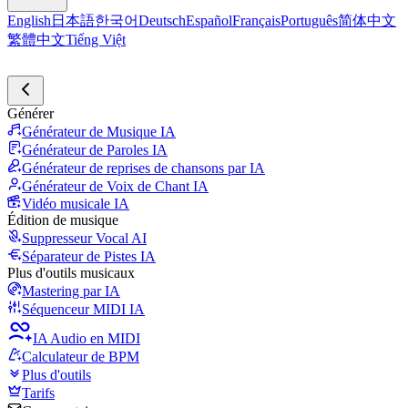
English
日本語
한국어
Deutsch
Español
Français
Português
简体中文
繁體中文
Tiếng Việt
Générer
Générateur de Musique IA
Générateur de Paroles IA
Générateur de reprises de chansons par IA
Générateur de Voix de Chant IA
Vidéo musicale IA
Édition de musique
Suppresseur Vocal AI
Séparateur de Pistes IA
Plus d'outils musicaux
Mastering par IA
Séquenceur MIDI IA
IA Audio en MIDI
Calculateur de BPM
Plus d'outils
Tarifs