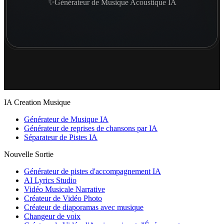
✨Générateur de Musique Acoustique IA
IA Creation Musique
Générateur de Musique IA
Générateur de reprises de chansons par IA
Séparateur de Pistes IA
Nouvelle Sortie
Générateur de pistes d'accompagnement IA
AI Lyrics Studio
Vidéo Musicale Narrative
Créateur de Vidéo Photo
Créateur de diaporamas avec musique
Changeur de voix