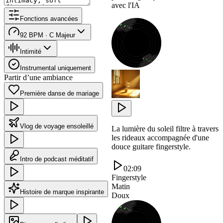
avec l'IA
Fonctions avancées
92 BPM · C Majeur
Intimité
Instrumental uniquement
Partir d’une ambiance
Première danse de mariage
Vlog de voyage ensoleillé
La lumière du soleil filtre à travers
les rideaux accompagnée d'une
douce guitare fingerstyle.
Intro de podcast méditatif
02:09
Fingerstyle
Matin
Histoire de marque inspirante
Doux