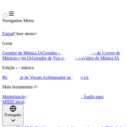
Navigation Menu
Entrar
Close menu
×
Gerar
Gerador de Música IA
Gerador de Letras IA
Gerador de Covers de
Músicas com IA
Gerador de Voz de Canto IA
Vídeo de Música IA
Edição de música
Removedor de Vocais AI
Separador de Stems IA
Mais ferramentas de música
Masterização com IA
Editor MIDI com IA
IA Áudio para
MIDI
Calculadora de BPM
Mais ferramentas
Português