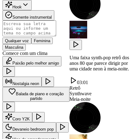
Hook
Somente instrumental
Qualquer voz
Feminina
Masculina
Comece com um clima
Uma faixa synth-pop retrô dos
anos 80 que parece dirigir por
Paixão pelo melhor amigo
uma cidade neon à meia-noite.
03:01
Nostalgia neon
Retrô
Synthwave
Balada de piano e coração
partido
Meia-noite
Coro Y2K
Devaneio bedroom pop