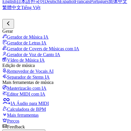
English
日本語
한국어
Deutsch
Español
Français
Português
简体中文
繁體中文
Tiếng Việt
Gerar
Gerador de Música IA
Gerador de Letras IA
Gerador de Covers de Músicas com IA
Gerador de Voz de Canto IA
Vídeo de Música IA
Edição de música
Removedor de Vocais AI
Separador de Stems IA
Mais ferramentas de música
Masterização com IA
Editor MIDI com IA
IA Áudio para MIDI
Calculadora de BPM
Mais ferramentas
Preços
Feedback