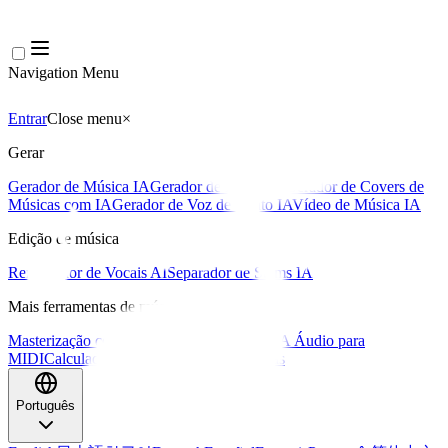
Navigation Menu
Entrar
Close menu
×
Gerar
Gerador de Música IA
Gerador de Letras IA
Gerador de Covers de
Músicas com IA
Gerador de Voz de Canto IA
Vídeo de Música IA
Edição de música
Removedor de Vocais AI
Separador de Stems IA
Mais ferramentas de música
Masterização com IA
Editor MIDI com IA
IA Áudio para
MIDI
Calculadora de BPM
Mais ferramentas
Português