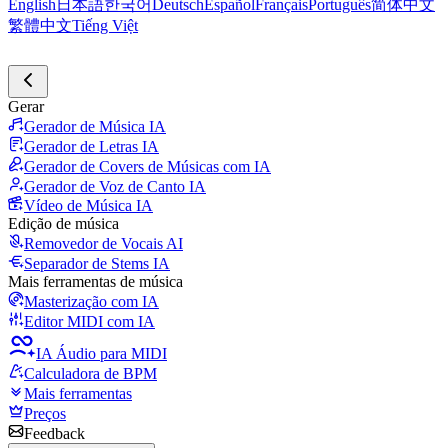
English
日本語
한국어
Deutsch
Español
Français
Português
简体中文
繁體中文
Tiếng Việt
Gerar
Gerador de Música IA
Gerador de Letras IA
Gerador de Covers de Músicas com IA
Gerador de Voz de Canto IA
Vídeo de Música IA
Edição de música
Removedor de Vocais AI
Separador de Stems IA
Mais ferramentas de música
Masterização com IA
Editor MIDI com IA
IA Áudio para MIDI
Calculadora de BPM
Mais ferramentas
Preços
Feedback