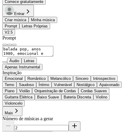
Comece gratuitamente
Entrar
Criar música
Minha música
Prompt
Letras Próprias
V2.5
Prompt
Áudio
Letras
Apenas Instrumental
Inspiração
Emocional
Romântico
Melancólico
Sincero
Introspectivo
Terno
Saudoso
Íntimo
Vulnerável
Nostálgico
Apaixonado
Piano
Violão
Orquestração de Cordas
Cordas Suaves
Guitarra Elétrica
Baixo Suave
Bateria Discreta
Violino
Violoncelo
Mais
Número de músicas a gerar