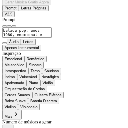
Gerar Música Grátis Agora
Prompt
Letras Próprias
V2.5
Prompt
Áudio
Letras
Apenas Instrumental
Inspiração
Emocional
Romântico
Melancólico
Sincero
Introspectivo
Terno
Saudoso
Íntimo
Vulnerável
Nostálgico
Apaixonado
Piano
Violão
Orquestração de Cordas
Cordas Suaves
Guitarra Elétrica
Baixo Suave
Bateria Discreta
Violino
Violoncelo
Mais
Número de músicas a gerar