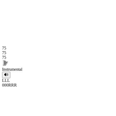
75
75
75
Instrumental
L
L
L
0
0
0
R
R
R