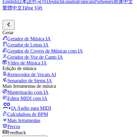
English
日本語
한국어
Deutsch
Español
Français
Português
简体中文
繁體中文
Tiếng Việt
Gerar
Gerador de Música IA
Gerador de Letras IA
Gerador de Covers de Músicas com IA
Gerador de Voz de Canto IA
Vídeo de Música IA
Edição de música
Removedor de Vocais AI
Separador de Stems IA
Mais ferramentas de música
Masterização com IA
Editor MIDI com IA
IA Áudio para MIDI
Calculadora de BPM
Mais ferramentas
Preços
Feedback