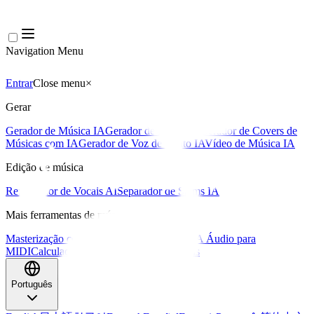
Navigation Menu
Entrar
Close menu
×
Gerar
Gerador de Música IA
Gerador de Letras IA
Gerador de Covers de
Músicas com IA
Gerador de Voz de Canto IA
Vídeo de Música IA
Edição de música
Removedor de Vocais AI
Separador de Stems IA
Mais ferramentas de música
Masterização com IA
Editor MIDI com IA
IA Áudio para
MIDI
Calculadora de BPM
Mais ferramentas
Português