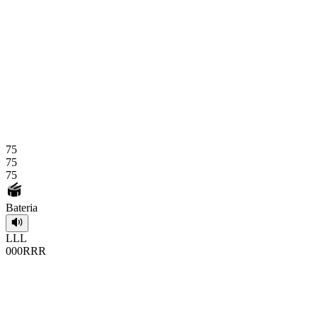
75
75
75
Bateria
L
L
L
0
0
0
R
R
R