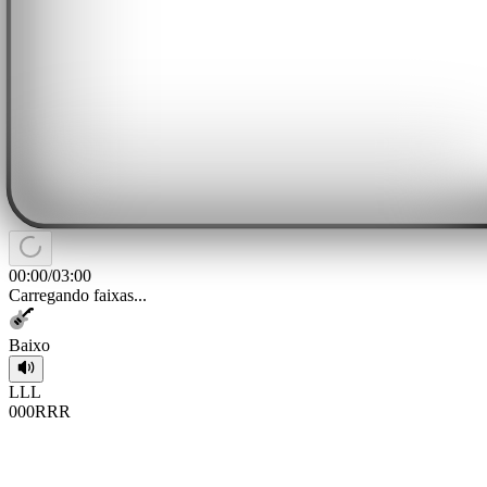
00:00
/
03:00
Carregando faixas...
Baixo
L
L
L
0
0
0
R
R
R