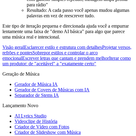
para rádio"
Resultado: A cada passo você apenas mudou algumas
palavras em vez de reescrever tudo.
Este tipo de iteração pequena e direcionada ajuda você a empurrar
lentamente uma faixa de "demo AI básica" para algo que parece
uma música real e intencional.
Visão geral
Esclarecer estilo e estrutura com detalhes
Projetar versos,
refrões e pontes
Sobrepor estilos e controlar o arco
emocional
Escrever letras que cantam e prendem melhor
Iterar como
um produtor: de "aceitável" a "exatamente certo"
Geração de Música
Gerador de Música IA
Gerador de Covers de Músicas com IA
Separador de Stems IA
Lançamento Novo
AI Lyrics Studio
Videoclipe de História
Criador de Vídeo com Fotos
Criador de Slideshow com Música