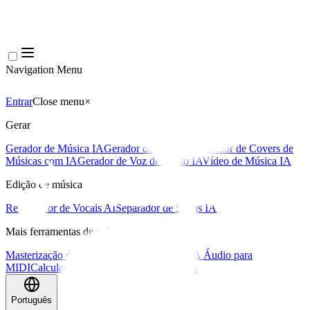
Navigation Menu
Entrar
Close menu
×
Gerar
Gerador de Música IA
Gerador de Letras IA
Gerador de Covers de
Músicas com IA
Gerador de Voz de Canto IA
Vídeo de Música IA
Edição de música
Removedor de Vocais AI
Separador de Stems IA
Mais ferramentas de música
Masterização com IA
Editor MIDI com IA
IA Áudio para
MIDI
Calculadora de BPM
Mais ferramentas
Português