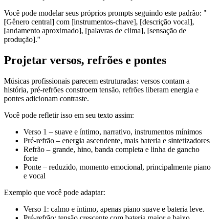
Você pode modelar seus próprios prompts seguindo este padrão: "
[Gênero central] com [instrumentos-chave], [descrição vocal],
[andamento aproximado], [palavras de clima], [sensação de
produção]."
Projetar versos, refrões e pontes
Músicas profissionais parecem estruturadas: versos contam a
história, pré-refrões constroem tensão, refrões liberam energia e
pontes adicionam contraste.
Você pode refletir isso em seu texto assim:
Verso 1 – suave e íntimo, narrativo, instrumentos mínimos
Pré-refrão – energia ascendente, mais bateria e sintetizadores
Refrão – grande, hino, banda completa e linha de gancho
forte
Ponte – reduzido, momento emocional, principalmente piano
e vocal
Exemplo que você pode adaptar:
Verso 1: calmo e íntimo, apenas piano suave e bateria leve.
Pré-refrão: tensão crescente com bateria maior e baixo.