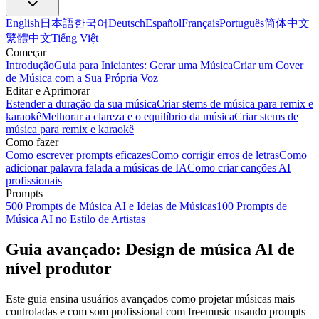
English
日本語
한국어
Deutsch
Español
Français
Português
简体中文
繁體中文
Tiếng Việt
Começar
Introdução
Guia para Iniciantes: Gerar uma Música
Criar um Cover
de Música com a Sua Própria Voz
Editar e Aprimorar
Estender a duração da sua música
Criar stems de música para remix e
karaokê
Melhorar a clareza e o equilíbrio da música
Criar stems de
música para remix e karaokê
Como fazer
Como escrever prompts eficazes
Como corrigir erros de letras
Como
adicionar palavra falada a músicas de IA
Como criar canções AI
profissionais
Prompts
500 Prompts de Música AI e Ideias de Músicas
100 Prompts de
Música AI no Estilo de Artistas
Guia avançado: Design de música AI de
nível produtor
Este guia ensina usuários avançados como projetar músicas mais
controladas e com som profissional com freemusic usando prompts