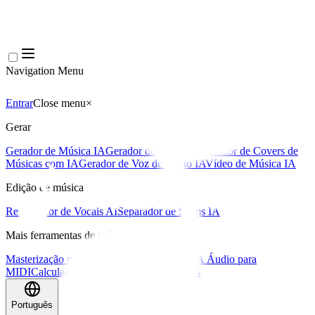
Navigation Menu
Entrar
Close menu
×
Gerar
Gerador de Música IA
Gerador de Letras IA
Gerador de Covers de
Músicas com IA
Gerador de Voz de Canto IA
Vídeo de Música IA
Edição de música
Removedor de Vocais AI
Separador de Stems IA
Mais ferramentas de música
Masterização com IA
Editor MIDI com IA
IA Áudio para
MIDI
Calculadora de BPM
Mais ferramentas
Português