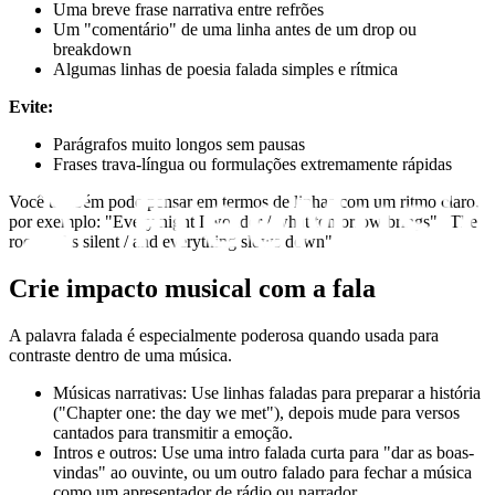
Uma breve frase narrativa entre refrões
Um "comentário" de uma linha antes de um drop ou
breakdown
Algumas linhas de poesia falada simples e rítmica
Evite:
Parágrafos muito longos sem pausas
Frases trava-língua ou formulações extremamente rápidas
Você também pode pensar em termos de linhas com um ritmo claro,
por exemplo: "Every night I wonder / what tomorrow brings" "The
room falls silent / and everything slows down"
Crie impacto musical com a fala
A palavra falada é especialmente poderosa quando usada para
contraste dentro de uma música.
Músicas narrativas: Use linhas faladas para preparar a história
("Chapter one: the day we met"), depois mude para versos
cantados para transmitir a emoção.
Intros e outros: Use uma intro falada curta para "dar as boas-
vindas" ao ouvinte, ou um outro falado para fechar a música
como um apresentador de rádio ou narrador.