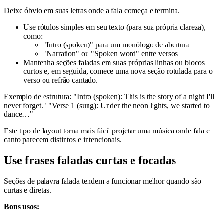
Deixe óbvio em suas letras onde a fala começa e termina.
Use rótulos simples em seu texto (para sua própria clareza),
como:
"Intro (spoken)" para um monólogo de abertura
"Narration" ou "Spoken word" entre versos
Mantenha seções faladas em suas próprias linhas ou blocos
curtos e, em seguida, comece uma nova seção rotulada para o
verso ou refrão cantado.
Exemplo de estrutura: "Intro (spoken): This is the story of a night I'll
never forget." "Verse 1 (sung): Under the neon lights, we started to
dance…"
Este tipo de layout torna mais fácil projetar uma música onde fala e
canto parecem distintos e intencionais.
Use frases faladas curtas e focadas
Seções de palavra falada tendem a funcionar melhor quando são
curtas e diretas.
Bons usos: