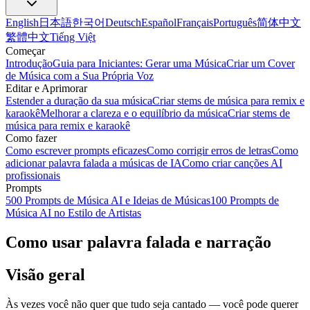
English
日本語
한국어
Deutsch
Español
Français
Português
简体中文
繁體中文
Tiếng Việt
Começar
Introdução
Guia para Iniciantes: Gerar uma Música
Criar um Cover
de Música com a Sua Própria Voz
Editar e Aprimorar
Estender a duração da sua música
Criar stems de música para remix e
karaokê
Melhorar a clareza e o equilíbrio da música
Criar stems de
música para remix e karaokê
Como fazer
Como escrever prompts eficazes
Como corrigir erros de letras
Como
adicionar palavra falada a músicas de IA
Como criar canções AI
profissionais
Prompts
500 Prompts de Música AI e Ideias de Músicas
100 Prompts de
Música AI no Estilo de Artistas
Como usar palavra falada e narração
Visão geral
Às vezes você não quer que tudo seja cantado — você pode querer