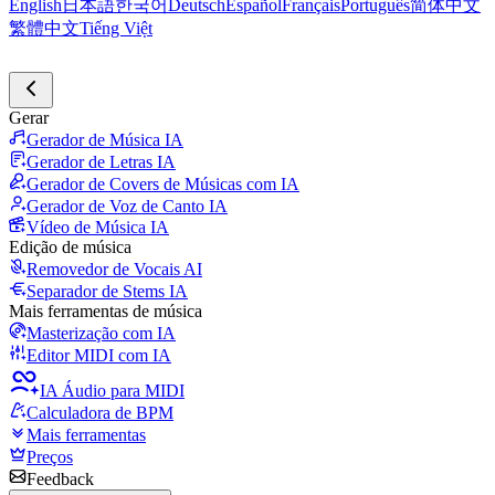
English
日本語
한국어
Deutsch
Español
Français
Português
简体中文
繁體中文
Tiếng Việt
Gerar
Gerador de Música IA
Gerador de Letras IA
Gerador de Covers de Músicas com IA
Gerador de Voz de Canto IA
Vídeo de Música IA
Edição de música
Removedor de Vocais AI
Separador de Stems IA
Mais ferramentas de música
Masterização com IA
Editor MIDI com IA
IA Áudio para MIDI
Calculadora de BPM
Mais ferramentas
Preços
Feedback