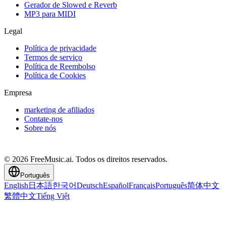
Gerador de Slowed e Reverb
MP3 para MIDI
Legal
Política de privacidade
Termos de serviço
Política de Reembolso
Política de Cookies
Empresa
marketing de afiliados
Contate-nos
Sobre nós
© 2026 FreeMusic.ai. Todos os direitos reservados.
Português
English
日本語
한국어
Deutsch
Español
Français
Português
简体中文
繁體中文
Tiếng Việt