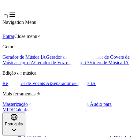
Navigation Menu
Entrar
Close menu
×
Gerar
Gerador de Música IA
Gerador de Letras IA
Gerador de Covers de
Músicas com IA
Gerador de Voz de Canto IA
Vídeo de Música IA
Edição de música
Removedor de Vocais AI
Separador de Stems IA
Mais ferramentas de música
Masterização com IA
Editor MIDI com IA
IA Áudio para
MIDI
Calculadora de BPM
Mais ferramentas
Português