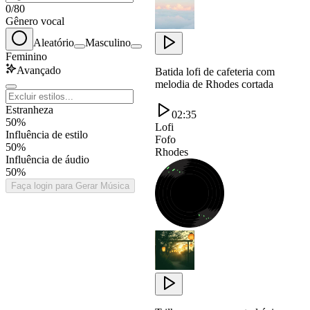
0
/
80
Gênero vocal
Aleatório
Masculino
Feminino
Avançado
Batida lofi de cafeteria com
melodia de Rhodes cortada
Estranheza
02:35
50%
Lofi
Influência de estilo
Fofo
50%
Rhodes
Influência de áudio
50%
Faça login para Gerar Música