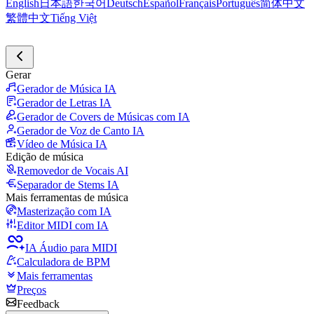
English
日本語
한국어
Deutsch
Español
Français
Português
简体中文
繁體中文
Tiếng Việt
Gerar
Gerador de Música IA
Gerador de Letras IA
Gerador de Covers de Músicas com IA
Gerador de Voz de Canto IA
Vídeo de Música IA
Edição de música
Removedor de Vocais AI
Separador de Stems IA
Mais ferramentas de música
Masterização com IA
Editor MIDI com IA
IA Áudio para MIDI
Calculadora de BPM
Mais ferramentas
Preços
Feedback