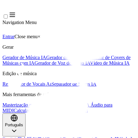
Navigation Menu
Entrar
Close menu
×
Gerar
Gerador de Música IA
Gerador de Letras IA
Gerador de Covers de
Músicas com IA
Gerador de Voz de Canto IA
Vídeo de Música IA
Edição de música
Removedor de Vocais AI
Separador de Stems IA
Mais ferramentas de música
Masterização com IA
Editor MIDI com IA
IA Áudio para
MIDI
Calculadora de BPM
Mais ferramentas
Português