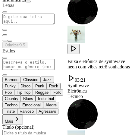
Letras
Otimizar
0.5
Estilos
Faixa eletrônica de synthwave
neon com vibes retrô sonhadoras
03:21
Barroco
Clássico
Jazz
Synthwave
Funky
Disco
Punk
Rock
Eletrônica
Pop
Hip Hop
Reggae
Folk
Técnico
Country
Blues
Industrial
Techno
Emocional
Alegre
Triste
Raivoso
Agressivo
Mais
Título (opcional)