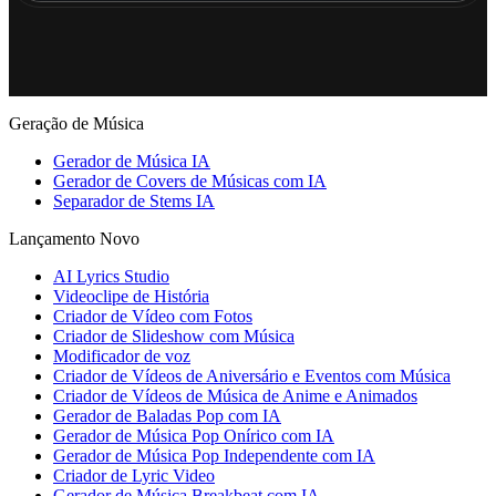
Geração de Música
Gerador de Música IA
Gerador de Covers de Músicas com IA
Separador de Stems IA
Lançamento Novo
AI Lyrics Studio
Videoclipe de História
Criador de Vídeo com Fotos
Criador de Slideshow com Música
Modificador de voz
Criador de Vídeos de Aniversário e Eventos com Música
Criador de Vídeos de Música de Anime e Animados
Gerador de Baladas Pop com IA
Gerador de Música Pop Onírico com IA
Gerador de Música Pop Independente com IA
Criador de Lyric Video
Gerador de Música Breakbeat com IA